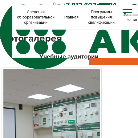
+7 812 603-28-74
Сведения
Программы
Распис
об образовательной
Главная
повышения
занят
организации
квалификации
Фотогалерея
Учебные аудитории